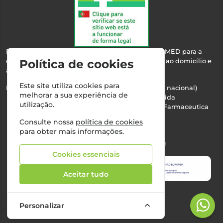
Esta farmácia encontra-se autorizada pelo INFARMED para a
Política de cookies
dispensa de medicamentos e produtos de saúde ao domicílio e
através da internet.
Este site utiliza cookies para
Nº Infarmed: 21 798 7100 (chamada para rede fixa nacional)
melhorar a sua experiência de
Direção Técnica:
Maria Teresa Almeida
utilização.
NIPC:
510103669 | Teresa Almeida - Sociedade Farmaceutica
Unipessoal, Lda.
Consulte nossa
política de cookies
Alvará nº:
2994
para obter mais informações.
©2026 Todos os direitos reservados
Cookies essenciais
Aceitar tudo
Personalizar