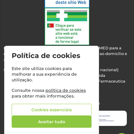
Esta farmácia encontra-se autorizada pelo INFARMED para a
Política de cookies
dispensa de medicamentos e produtos de saúde ao domicílio e
através da internet.
Este site utiliza cookies para
Nº Infarmed: 21 798 7100 (chamada para rede fixa nacional)
melhorar a sua experiência de
Direção Técnica:
Maria Teresa Almeida
utilização.
NIPC:
510103669 | Teresa Almeida - Sociedade Farmaceutica
Unipessoal, Lda.
Consulte nossa
política de cookies
Alvará nº:
2994
para obter mais informações.
©2026 Todos os direitos reservados
Cookies essenciais
Aceitar tudo