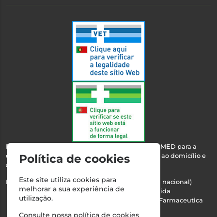
Esta farmácia encontra-se autorizada pelo INFARMED para a
dispensa de medicamentos e produtos de saúde ao domicílio e
Política de cookies
através da internet.
Este site utiliza cookies para
Nº Infarmed: 21 798 7100 (chamada para rede fixa nacional)
melhorar a sua experiência de
Direção Técnica:
Maria Teresa Almeida
utilização.
NIPC:
510103669 | Teresa Almeida - Sociedade Farmaceutica
Unipessoal, Lda.
Consulte nossa
política de cookies