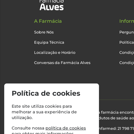
A Farmácia
Infor
Sobre Nós
Pergun
Equipa Técnica
Polític
Localização e Horário
Condiçõ
Conversas da Farmácia Alves
Condiç
Política de cookies
Este site utiliza cookies para
melhorar a sua experiência de
Esta farmácia encont
utilização.
produtos de saúde ao 
Consulte nossa
política de cookies
Nº Infarmed: 21 798 7
para obter mais informações.