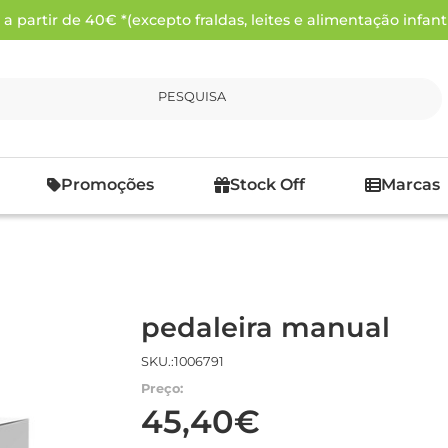
 partir de 40€ *(excepto fraldas, leites e alimentação infanti
PESQUISA
Promoções
Stock Off
Marcas
pedaleira manual
SKU.:1006791
Preço:
45,40€