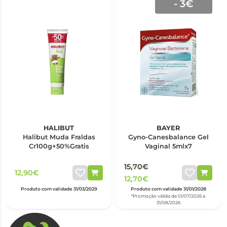
- 3€
HALIBUT
BAYER
Halibut Muda Fraldas
Gyno-Canesbalance Gel
Cr100g+50%Gratis
Vaginal 5mlx7
15,70€
12,90€
12,70€
Produto com validade 31/03/2029
Produto com validade 31/01/2028
*Promoção válida de 01/07/2026 a
31/08/2026