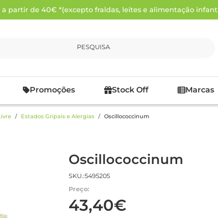
 partir de 40€ *(excepto fraldas, leites e alimentação infanti
PESQUISA
Promoções
Stock Off
Marcas
ivre
Estados Gripais e Alergias
Oscillococcinum
Oscillococcinum
SKU.:5495205
Preço:
43,40€