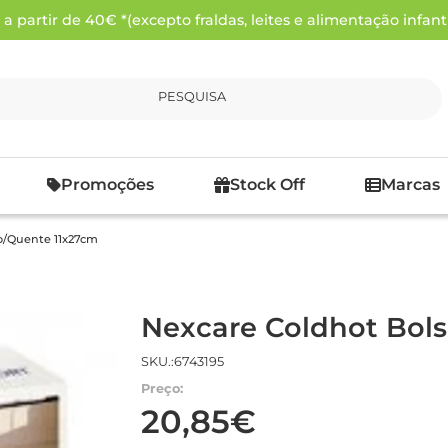
 partir de 40€ *(excepto fraldas, leites e alimentação infanti
PESQUISA
Promoções
Stock Off
Marcas
io/Quente 11x27cm
Nexcare Coldhot Bols
SKU.:6743195
Preço:
20,85€