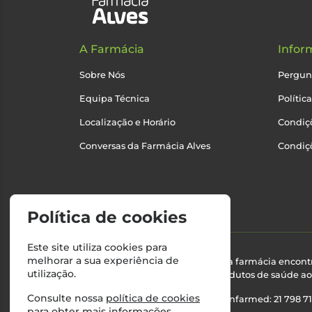
A Farmácia
Infor
Sobre Nós
Pergun
Equipa Técnica
Polític
Localização e Horário
Condiçõ
Conversas da Farmácia Alves
Condiç
Política de cookies
Este site utiliza cookies para
melhorar a sua experiência de
Esta farmácia encont
utilização.
produtos de saúde ao 
Consulte nossa
política de cookies
Nº Infarmed: 21 798 7
para obter mais informações.