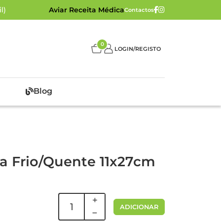
l)
Aviar Receita Médica
Contactos
0
LOGIN/REGISTO
Blog
a Frio/Quente 11x27cm
ADICIONAR