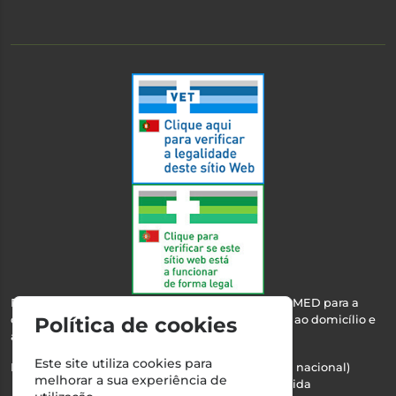
Esta farmácia encontra-se autorizada pelo INFARMED para a
Política de cookies
dispensa de medicamentos e produtos de saúde ao domicílio e
através da internet.
Este site utiliza cookies para
Nº Infarmed: 21 798 7100 (chamada para rede fixa nacional)
melhorar a sua experiência de
Direção Técnica:
Maria Teresa Almeida