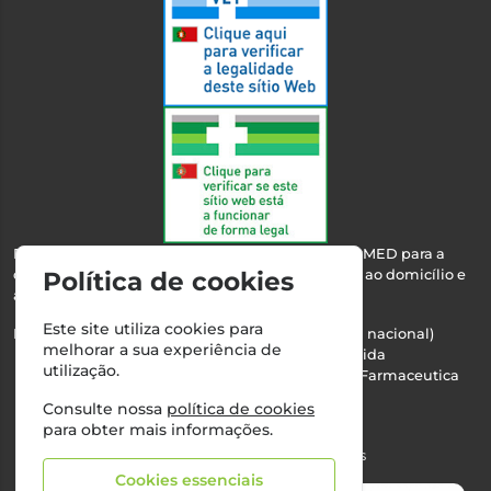
Esta farmácia encontra-se autorizada pelo INFARMED para a
dispensa de medicamentos e produtos de saúde ao domicílio e
Política de cookies
através da internet.
Este site utiliza cookies para
Nº Infarmed: 21 798 7100 (chamada para rede fixa nacional)
melhorar a sua experiência de
Direção Técnica:
Maria Teresa Almeida
utilização.
NIPC:
510103669 | Teresa Almeida - Sociedade Farmaceutica
Unipessoal, Lda.
Consulte nossa
política de cookies
Alvará nº:
2994
para obter mais informações.
©2026 Todos os direitos reservados
Cookies essenciais