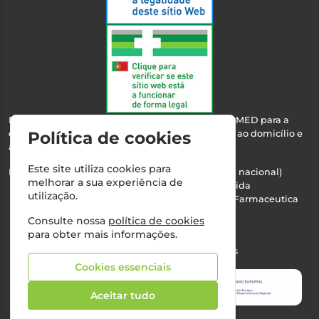
Esta farmácia encontra-se autorizada pelo INFARMED para a
dispensa de medicamentos e produtos de saúde ao domicílio e
Política de cookies
através da internet.
Este site utiliza cookies para
Nº Infarmed: 21 798 7100 (chamada para rede fixa nacional)
melhorar a sua experiência de
Direção Técnica:
Maria Teresa Almeida
utilização.
NIPC:
510103669 | Teresa Almeida - Sociedade Farmaceutica
Unipessoal, Lda.
Consulte nossa
política de cookies
Alvará nº:
2994
para obter mais informações.
©2026 Todos os direitos reservados
Cookies essenciais
Aceitar tudo