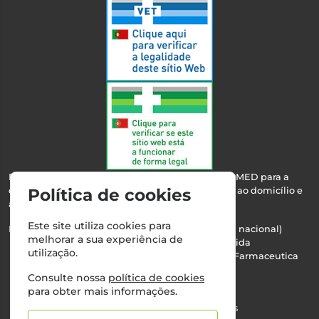
Esta farmácia encontra-se autorizada pelo INFARMED para a
dispensa de medicamentos e produtos de saúde ao domicílio e
Política de cookies
através da internet.
Este site utiliza cookies para
Nº Infarmed: 21 798 7100 (chamada para rede fixa nacional)
melhorar a sua experiência de
Direção Técnica:
Maria Teresa Almeida
utilização.
NIPC:
510103669 | Teresa Almeida - Sociedade Farmaceutica
Unipessoal, Lda.
Consulte nossa
política de cookies
Alvará nº:
2994
para obter mais informações.
©2026 Todos os direitos reservados