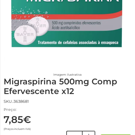
Imagem ilustrativa
Migraspirina 500mg Comp
Efervescente x12
SKU.:3638681
Preço:
7,85€
(Preços incluem IVA)