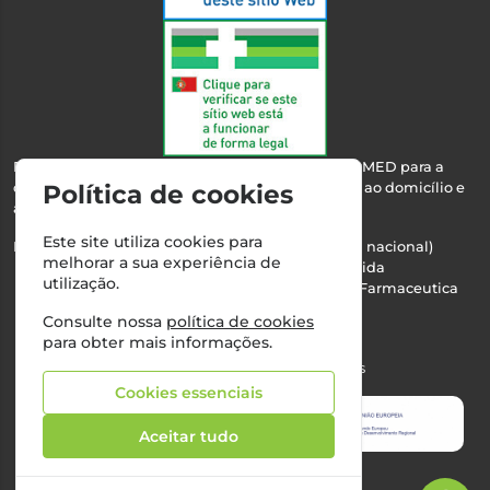
Esta farmácia encontra-se autorizada pelo INFARMED para a
Política de cookies
dispensa de medicamentos e produtos de saúde ao domicílio e
através da internet.
Este site utiliza cookies para
Nº Infarmed: 21 798 7100 (chamada para rede fixa nacional)
melhorar a sua experiência de
Direção Técnica:
Maria Teresa Almeida
utilização.
NIPC:
510103669 | Teresa Almeida - Sociedade Farmaceutica
Unipessoal, Lda.
Consulte nossa
política de cookies
Alvará nº:
2994
para obter mais informações.
©2026 Todos os direitos reservados
Cookies essenciais
Aceitar tudo