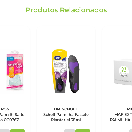
Produtos Relacionados
TROS
DR. SCHOLL
M
almilh Salto
Scholl Palmilha Fascite
MAF EXT
io CG0367
Plantar M 3Em1
PALMILHA 