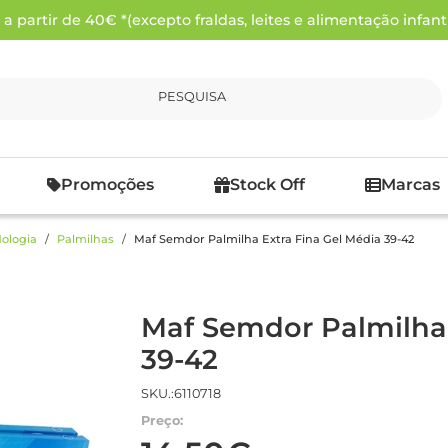
 partir de 40€ *(excepto fraldas, leites e alimentação infanti
PESQUISA
Promoções
Stock Off
Marcas
ologia
Palmilhas
Maf Semdor Palmilha Extra Fina Gel Média 39-42
Maf Semdor Palmilha 
39-42
SKU.:6110718
Preço: