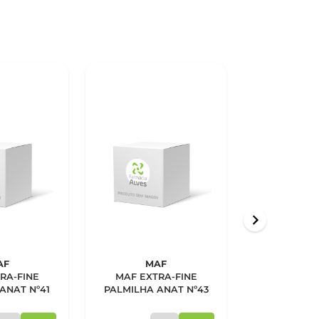
AF
MAF
DR. S
RA-FINE
MAF EXTRA-FINE
Scholl Gela
ANAT Nº41
PALMILHA ANAT Nº43
Feet Prote