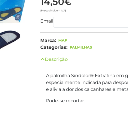
14,50€
(Preços incluem IVA)
Email
Marca:
MAF
Categorias:
PALMILHAS
Descrição
A palmilha Sindolor® Extrafina em g
especialmente indicada para despor
e alivia a dor dos calcanhares e met
Pode-se recortar.