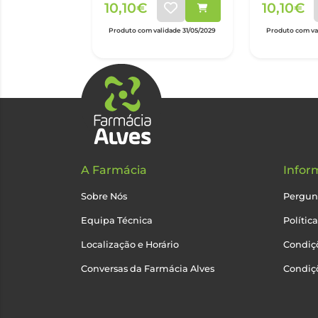
10,10€
10,10€
Produto com validade 31/05/2029
Produto com val
A Farmácia
Infor
Sobre Nós
Pergun
Equipa Técnica
Polític
Localização e Horário
Condiçõ
Conversas da Farmácia Alves
Condiç