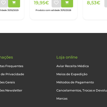
19,95€
8,53€
idade 31/05/2029
Produto com validade 31/10/2028
mações
Loja online
tas Frequentes
Aviar Receita Médica
a de Privacidade
Meios de Expedição
es Gerais
Métodos de Pagamento
ões Newsletter
Cancelamentos, Trocas e Devol
Marcas