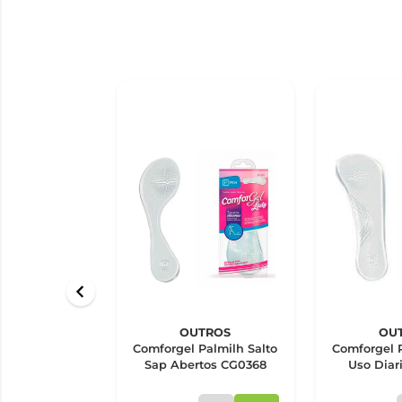
OUTROS
OU
Comforgel Palmilh Salto
Comforgel P
Sap Abertos CG0368
Uso Diar