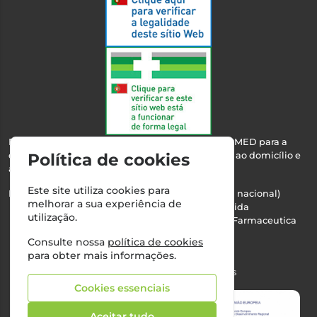
Esta farmácia encontra-se autorizada pelo INFARMED para a
dispensa de medicamentos e produtos de saúde ao domicílio e
Política de cookies
através da internet.
Este site utiliza cookies para
Nº Infarmed: 21 798 7100 (chamada para rede fixa nacional)
melhorar a sua experiência de
Direção Técnica:
Maria Teresa Almeida
utilização.
NIPC:
510103669 | Teresa Almeida - Sociedade Farmaceutica
Unipessoal, Lda.
Consulte nossa
política de cookies
Alvará nº:
2994
para obter mais informações.
©2026 Todos os direitos reservados
Cookies essenciais
Aceitar tudo