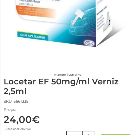
Imagem ilustrativa
Locetar EF 50mg/ml Verniz
2,5ml
SKU.:5661335
Preço:
24,00€
(Preços incluem IVA)