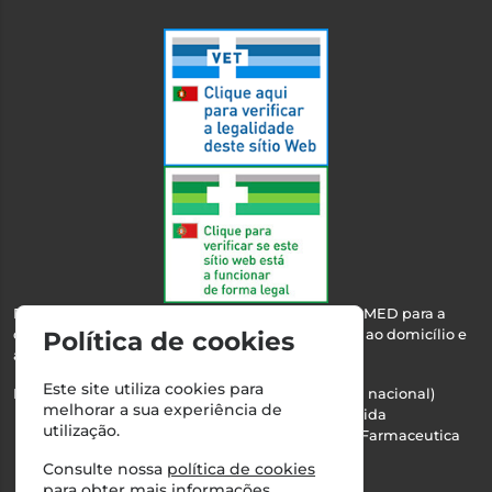
Esta farmácia encontra-se autorizada pelo INFARMED para a
dispensa de medicamentos e produtos de saúde ao domicílio e
Política de cookies
através da internet.
Este site utiliza cookies para
Nº Infarmed: 21 798 7100 (chamada para rede fixa nacional)
melhorar a sua experiência de
Direção Técnica:
Maria Teresa Almeida
utilização.
NIPC:
510103669 | Teresa Almeida - Sociedade Farmaceutica
Unipessoal, Lda.
Consulte nossa
política de cookies
Alvará nº:
2994
para obter mais informações.