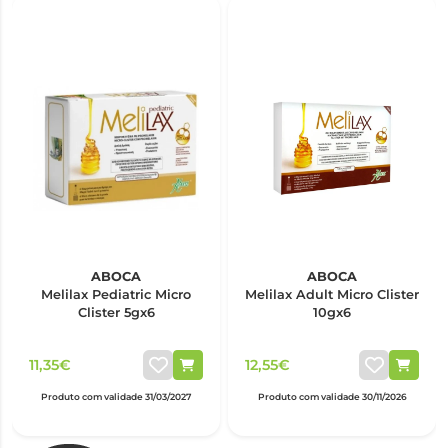
ABOCA
ABOCA
Melilax Pediatric Micro
Melilax Adult Micro Clister
Clister 5gx6
10gx6
11,35€
12,55€
Produto com validade 31/03/2027
Produto com validade 30/11/2026