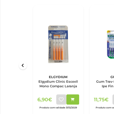
ELGYDIUM
G
Elgydium Clinic Escovil
Gum Trav-L
Mono Compac Laranja
Ipe Fin
6,90€
11,75€
Produto com validade 31/12/2029
Produto com va