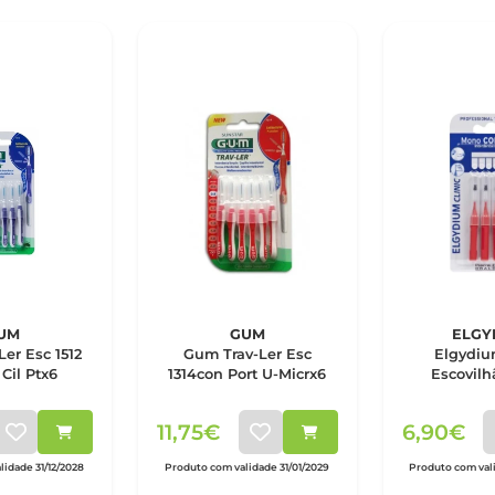
UM
GUM
ELGY
er Esc 1512
Gum Trav-Ler Esc
Elgydiu
 Cil Ptx6
1314con Port U-Micrx6
Escovil
Compact V
11,75€
6,90€
lidade 31/12/2028
Produto com validade 31/01/2029
Produto com val