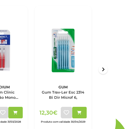
DIUM
GUM
ELGY
m Clinic
Gum Trav-Ler Esc 2314
Elgydium
hão Mono
Bi Dir Microf 6,
Escovilh
ermelho x4
Compact 
12,30€
6,45€
idade 31/03/2028
Produto com validade 30/04/2029
Produto com valid