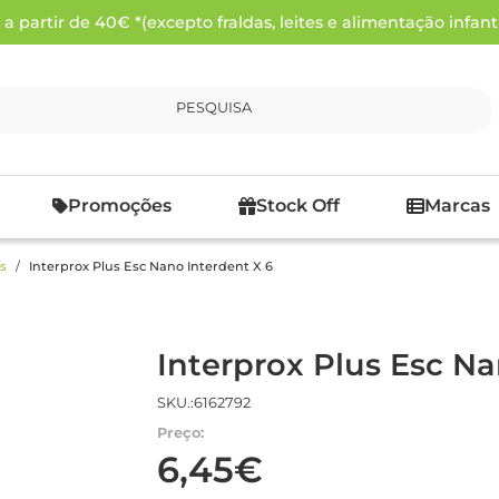
 partir de 40€ *(excepto fraldas, leites e alimentação infanti
PESQUISA
Promoções
Stock Off
Marcas
s
Interprox Plus Esc Nano Interdent X 6
Interprox Plus Esc Na
SKU.:6162792
Preço:
6,45€