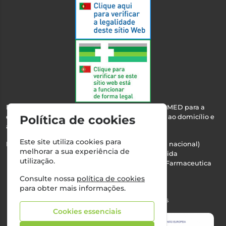
Esta farmácia encontra-se autorizada pelo INFARMED para a
Política de cookies
dispensa de medicamentos e produtos de saúde ao domicílio e
através da internet.
Este site utiliza cookies para
Nº Infarmed: 21 798 7100 (chamada para rede fixa nacional)
melhorar a sua experiência de
Direção Técnica:
Maria Teresa Almeida
utilização.
NIPC:
510103669 | Teresa Almeida - Sociedade Farmaceutica
Unipessoal, Lda.
Consulte nossa
política de cookies
Alvará nº:
2994
para obter mais informações.
©2026 Todos os direitos reservados
Cookies essenciais