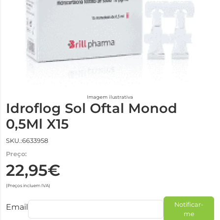
Imagem ilustrativa
Idroflog Sol Oftal Monod
0,5Ml X15
SKU.:6633958
Preço:
22,95€
(Preços incluem IVA)
Notificar-
Email
me