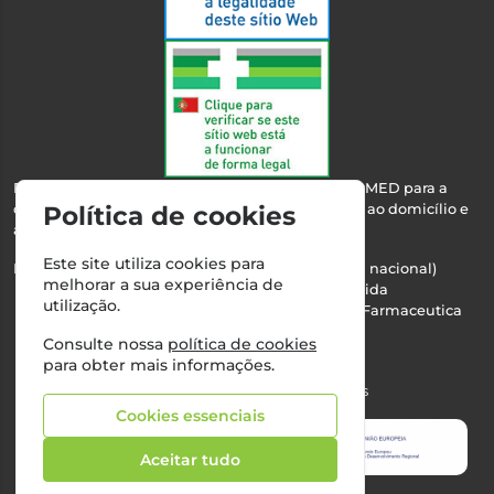
Esta farmácia encontra-se autorizada pelo INFARMED para a
dispensa de medicamentos e produtos de saúde ao domicílio e
Política de cookies
através da internet.
Este site utiliza cookies para
Nº Infarmed: 21 798 7100 (chamada para rede fixa nacional)
melhorar a sua experiência de
Direção Técnica:
Maria Teresa Almeida
utilização.
NIPC:
510103669 | Teresa Almeida - Sociedade Farmaceutica
Unipessoal, Lda.
Consulte nossa
política de cookies
Alvará nº:
2994
para obter mais informações.
©2026 Todos os direitos reservados
Cookies essenciais
Aceitar tudo