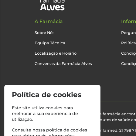
A Farmácia
Infor
Sobre Nós
Pergun
Equipa Técnica
Polític
Localização e Horário
Condiçõ
Conversas da Farmácia Alves
Condiç
Política de cookies
Este site utiliza cookies para
melhorar a sua experiência de
Esta farmácia encont
utilização.
produtos de saúde ao 
Consulte nossa
política de cookies
Nº Infarmed: 21 798 7
para obter mais informações.