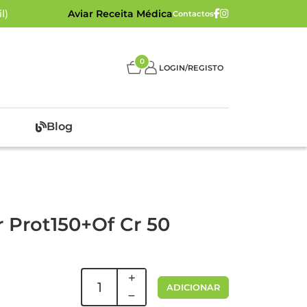
l)
Aviar Receita Médica
Contactos
0
LOGIN/REGISTO
Blog
 Prot150+Of Cr 50
ADICIONAR