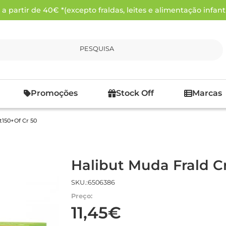
 partir de 40€ *(excepto fraldas, leites e alimentação infanti
PESQUISA
Promoções
Stock Off
Marcas
t150+Of Cr 50
Halibut Muda Frald Cr
SKU.:6506386
Preço:
11,45€