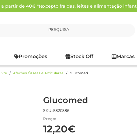
 partir de 40€ *(excepto fraldas, leites e alimentação infanti
PESQUISA
Promoções
Stock Off
Marcas
ivre
Afeções Ósseas e Articulares
Glucomed
Glucomed
SKU.:5820386
Preço:
12,20€