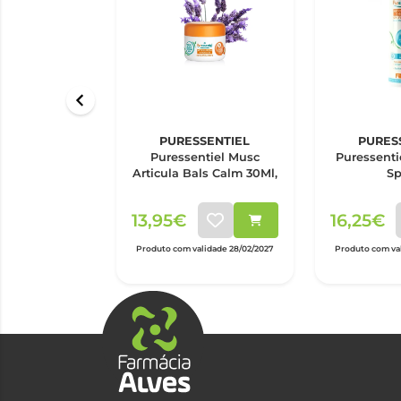
PURESSENTIEL
PURES
Puressentiel Musc
Puressenti
Articula Bals Calm 30Ml,
Sp
Articulaçõ
15
13,95€
16,25€
Produto com validade 28/02/2027
Produto com val