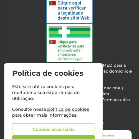
Esta farmácia encontra-se autorizada pelo INFARMED para a
Política de cookies
dispensa de medicamentos e produtos de saúde ao domicílio e
através da internet.
Este site utiliza cookies para
Nº Infarmed: 21 798 7100 (chamada para rede fixa nacional)
melhorar a sua experiência de
Direção Técnica:
Maria Teresa Almeida
utilização.
NIPC:
510103669 | Teresa Almeida - Sociedade Farmaceutica
Unipessoal, Lda.
Consulte nossa
política de cookies
Alvará nº:
2994
para obter mais informações.
©2026 Todos os direitos reservados
Cookies essenciais