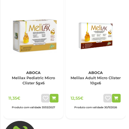
ABOCA
ABOCA
Melilax Pediatric Micro
Melilax Adult Micro Clister
Clister 5gx6
10gx6
11,35€
12,55€
Produto com validade 31/03/2027
Produto com validade 30/11/2026