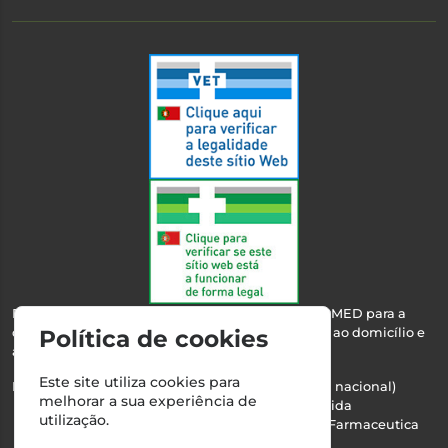
Esta farmácia encontra-se autorizada pelo INFARMED para a
dispensa de medicamentos e produtos de saúde ao domicílio e
Política de cookies
através da internet.
Este site utiliza cookies para
Nº Infarmed: 21 798 7100 (chamada para rede fixa nacional)
melhorar a sua experiência de
Direção Técnica:
Maria Teresa Almeida
utilização.
NIPC:
510103669 | Teresa Almeida - Sociedade Farmaceutica
Unipessoal, Lda.