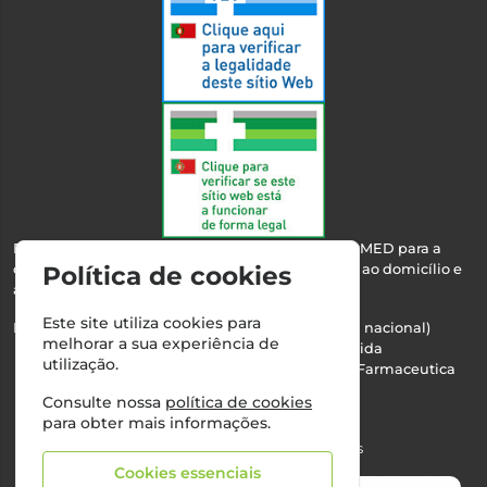
Esta farmácia encontra-se autorizada pelo INFARMED para a
dispensa de medicamentos e produtos de saúde ao domicílio e
Política de cookies
através da internet.
Este site utiliza cookies para
Nº Infarmed: 21 798 7100 (chamada para rede fixa nacional)
melhorar a sua experiência de
Direção Técnica:
Maria Teresa Almeida
utilização.
NIPC:
510103669 | Teresa Almeida - Sociedade Farmaceutica
Unipessoal, Lda.
Consulte nossa
política de cookies
Alvará nº:
2994
para obter mais informações.
©2026 Todos os direitos reservados
Cookies essenciais