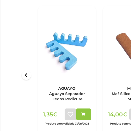
AGUAYO
M
Aguayo Separador
Maf Silic
Dedos Pedicure
M
1,35€
14,00€
Produto com validade 31/08/2028
Produto com va