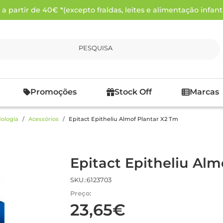
 partir de 40€ *(excepto fraldas, leites e alimentação infanti
PESQUISA
Promoções
Stock Off
Marcas
ologia
Acessórios
Epitact Epitheliu Almof Plantar X2 Tm
Epitact Epitheliu Alm
SKU.:6123703
Preço:
23,65€