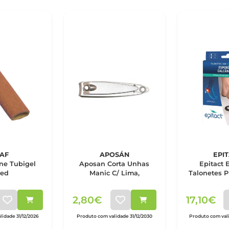
AF
APOSÁN
EPI
one Tubigel
Aposan Corta Unhas
Epitact 
ed
Manic C/ Lima,
Talonetes 
X
2,80€
17,10€
lidade 31/12/2026
Produto com validade 31/12/2030
Produto com val