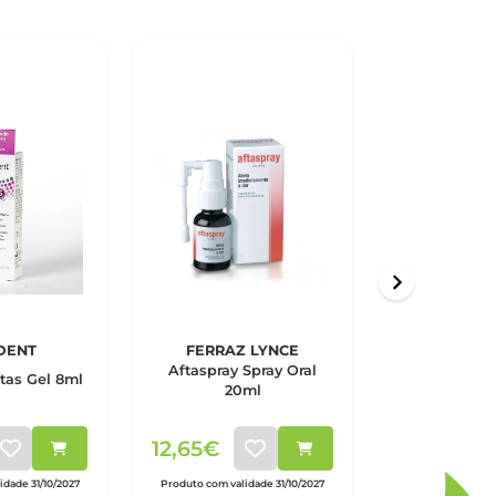
DENT
FERRAZ LYNCE
Aftaspray Spray Oral
Aloclai
tas Gel 8ml
20ml
Bioadhesiv
12,65€
13,00€
dade 31/10/2027
Produto com validade 31/10/2027
Produto com vali