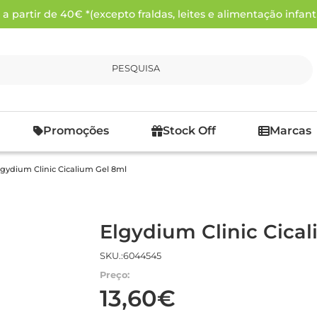
 partir de 40€ *(excepto fraldas, leites e alimentação infanti
PESQUISA
Promoções
Stock Off
Marcas
lgydium Clinic Cicalium Gel 8ml
Elgydium Clinic Cica
SKU.:6044545
Preço:
13,60€