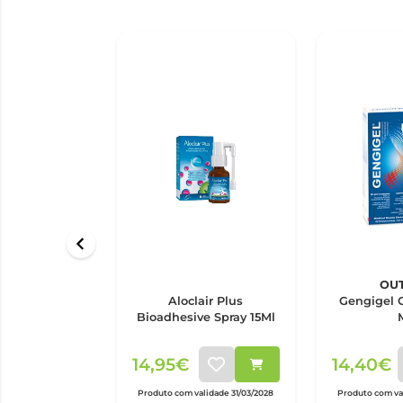
OU
Aloclair Plus
Gengigel Gel Geng 20
Bioadhesive Spray 15Ml
14,95€
14,40€
Produto com validade 31/03/2028
Produto com val