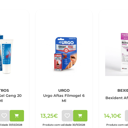
TROS
URGO
BEXI
Urgo Aftas Filmogel 6
Bexident Af
Ml
Ml
13,25€
14,10€
idade 31/03/2028
Produto com validade 30/11/2028
Produto com vali