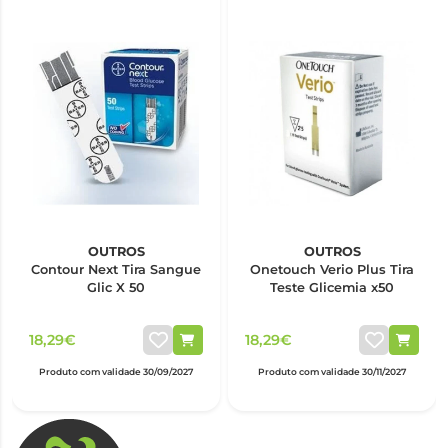
OUTROS
OUTROS
Contour Next Tira Sangue
Onetouch Verio Plus Tira
Glic X 50
Teste Glicemia x50
18,29€
18,29€
Produto com validade 30/09/2027
Produto com validade 30/11/2027