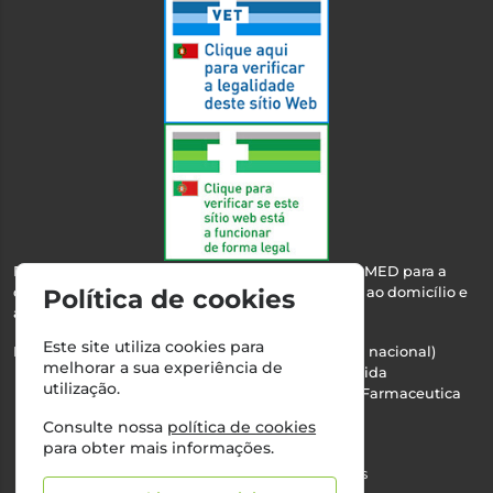
Esta farmácia encontra-se autorizada pelo INFARMED para a
dispensa de medicamentos e produtos de saúde ao domicílio e
Política de cookies
através da internet.
Este site utiliza cookies para
Nº Infarmed: 21 798 7100 (chamada para rede fixa nacional)
melhorar a sua experiência de
Direção Técnica:
Maria Teresa Almeida
utilização.
NIPC:
510103669 | Teresa Almeida - Sociedade Farmaceutica
Unipessoal, Lda.
Consulte nossa
política de cookies
Alvará nº:
2994
para obter mais informações.
©2026 Todos os direitos reservados