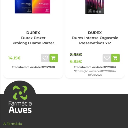
DUREX
DUREX
Durex Prazer
Durex Intense Orgasmic
Prolong+Dame Prazer
Preservativos x12
12+12
8,95€
14,15€
6,95€
Produto com validade 31/05/2028
Produto com validade 31/12/2026
*Promoção válida de 01/07/2026 a
30/08/2026
A Farmácia