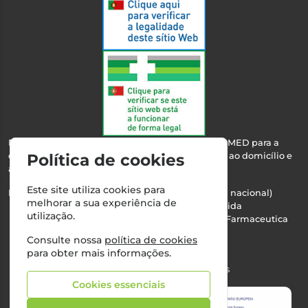
Esta farmácia encontra-se autorizada pelo INFARMED para a
dispensa de medicamentos e produtos de saúde ao domicílio e
Política de cookies
através da internet.
Este site utiliza cookies para
Nº Infarmed: 21 798 7100 (chamada para rede fixa nacional)
melhorar a sua experiência de
Direção Técnica:
Maria Teresa Almeida
utilização.
NIPC:
510103669 | Teresa Almeida - Sociedade Farmaceutica
Unipessoal, Lda.
Consulte nossa
política de cookies
Alvará nº:
2994
para obter mais informações.
©2026 Todos os direitos reservados
Cookies essenciais