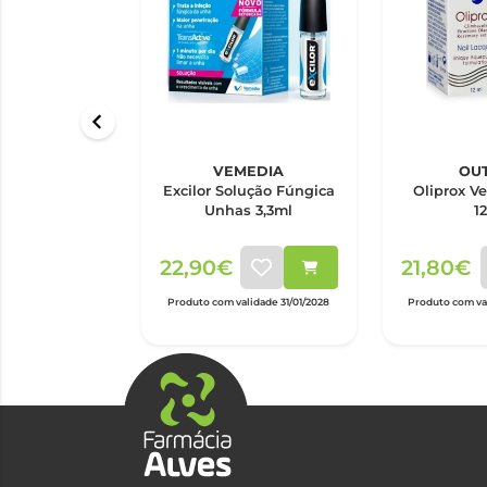
VEMEDIA
OU
Excilor Solução Fúngica
Oliprox V
Unhas 3,3ml
1
22,90€
21,80€
Produto com validade 31/01/2028
Produto com val