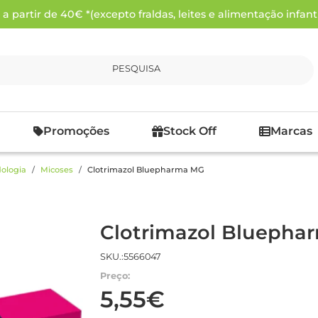
 partir de 40€ *(excepto fraldas, leites e alimentação infanti
PESQUISA
Promoções
Stock Off
Marcas
ologia
Micoses
Clotrimazol Bluepharma MG
Clotrimazol Bluepha
SKU.:5566047
Preço:
5,55€