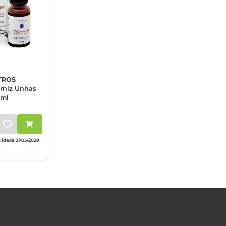
TROS
erniz Unhas
2ml
idade 31/05/2029