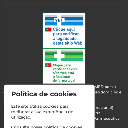
Esta farmácia encontra-se autorizada pelo INFARMED para a
dispensa de medicamentos e produtos de saúde ao domicílio e
Política de cookies
através da internet.
Este site utiliza cookies para
Nº Infarmed: 21 798 7100 (chamada para rede fixa nacional)
melhorar a sua experiência de
Direção Técnica:
Maria Teresa Almeida
utilização.
NIPC:
510103669 | Teresa Almeida - Sociedade Farmaceutica
Unipessoal, Lda.
Consulte nossa
política de cookies