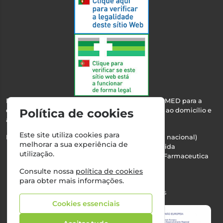
Esta farmácia encontra-se autorizada pelo INFARMED para a
dispensa de medicamentos e produtos de saúde ao domicílio e
Política de cookies
através da internet.
Este site utiliza cookies para
Nº Infarmed: 21 798 7100 (chamada para rede fixa nacional)
melhorar a sua experiência de
Direção Técnica:
Maria Teresa Almeida
utilização.
NIPC:
510103669 | Teresa Almeida - Sociedade Farmaceutica
Unipessoal, Lda.
Consulte nossa
política de cookies
Alvará nº:
2994
para obter mais informações.
©2026 Todos os direitos reservados
Cookies essenciais