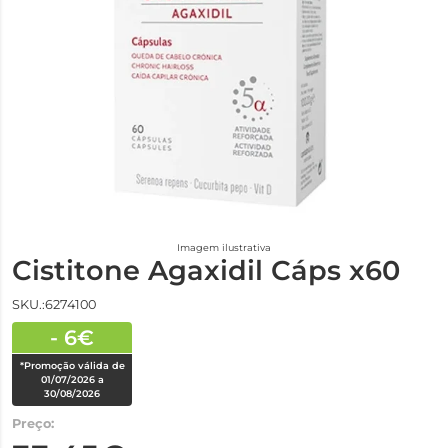
Imagem ilustrativa
Cistitone Agaxidil Cáps x60
SKU.:6274100
- 6€
*Promoção válida de
01/07/2026 a
30/08/2026
Preço: