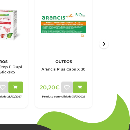
ROS
OUTROS
 Stop F Dupl
Arancis Plus Caps X 30
Sticksx5
20,20€
idade 28/02/2027
Produto com validade 31/01/2029