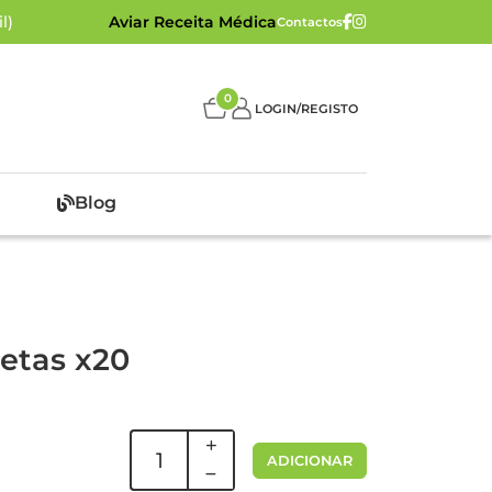
l)
Aviar Receita Médica
Contactos
0
LOGIN/REGISTO
Blog
uetas x20
ADICIONAR