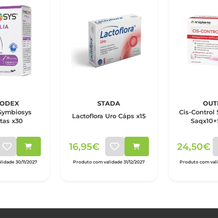
CODEX
STADA
OUT
 Symbiosys
Cis-Control
Lactoflora Uro Cáps x15
tas x30
Saqx10+
16,95€
24,50€
lidade 30/11/2027
Produto com validade 31/12/2027
Produto com val