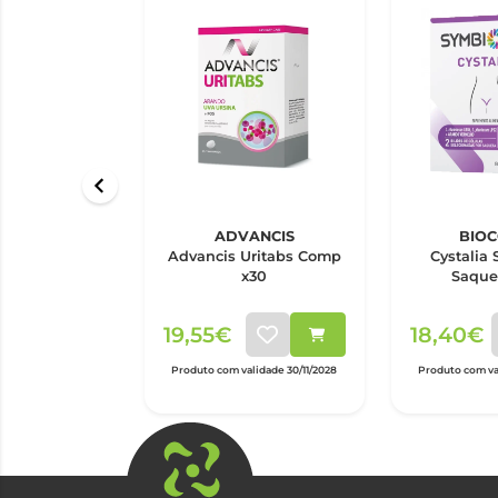
ADVANCIS
BIO
Advancis Uritabs Comp
Cystalia
x30
Saque
19,55€
18,40€
Produto com validade 30/11/2028
Produto com va