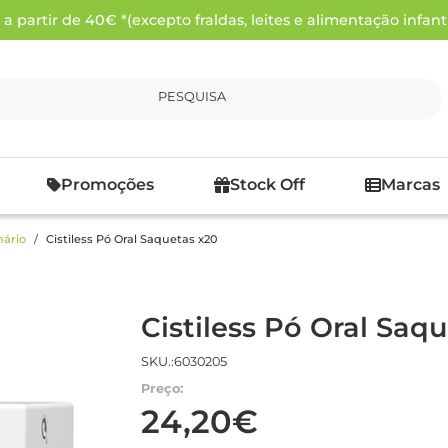
 partir de 40€ *(excepto fraldas, leites e alimentação infanti
PESQUISA
Promoções
Stock Off
Marcas
nário
Cistiless Pó Oral Saquetas x20
Cistiless Pó Oral Saq
SKU.:6030205
Preço:
24,20€