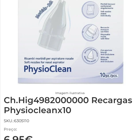
Imagem ilustrativa
Ch.Hig4982000000 Recargas
Physiocleanx10
SKU.:6305110
Preço:
6,95€