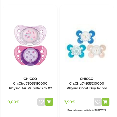
CHICCO
CHICCO
Ch.Chu75033110000
Ch.Chu74933210000
Physio Air Rs Sil6-12m X2
Physio Comf Boy 6-16m
9,00€
7,90€
Produto com validade 31/01/2027