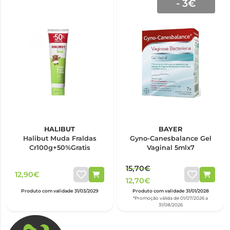
- 3€
HALIBUT
BAYER
Halibut Muda Fraldas
Gyno-Canesbalance Gel
Cr100g+50%Gratis
Vaginal 5mlx7
15,70€
12,90€
12,70€
Produto com validade 31/03/2029
Produto com validade 31/01/2028
*Promoção válida de 01/07/2026 a
31/08/2026