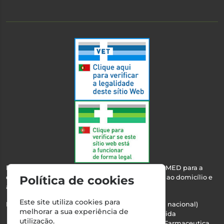
Esta farmácia encontra-se autorizada pelo INFARMED para a
dispensa de medicamentos e produtos de saúde ao domicílio e
Política de cookies
através da internet.
Este site utiliza cookies para
Nº Infarmed: 21 798 7100 (chamada para rede fixa nacional)
melhorar a sua experiência de
Direção Técnica:
Maria Teresa Almeida
utilização.
NIPC:
510103669 | Teresa Almeida - Sociedade Farmaceutica