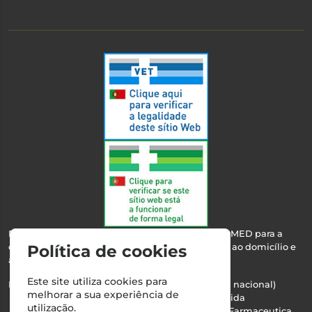
Esta farmácia encontra-se autorizada pelo INFARMED para a
dispensa de medicamentos e produtos de saúde ao domicílio e
Política de cookies
através da internet.
Este site utiliza cookies para
Nº Infarmed: 21 798 7100 (chamada para rede fixa nacional)
melhorar a sua experiência de
Direção Técnica:
Maria Teresa Almeida
utilização.
NIPC:
510103669 | Teresa Almeida - Sociedade Farmaceutica