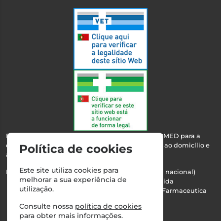
Esta farmácia encontra-se autorizada pelo INFARMED para a
dispensa de medicamentos e produtos de saúde ao domicílio e
Política de cookies
através da internet.
Este site utiliza cookies para
Nº Infarmed: 21 798 7100 (chamada para rede fixa nacional)
melhorar a sua experiência de
Direção Técnica:
Maria Teresa Almeida
utilização.
NIPC:
510103669 | Teresa Almeida - Sociedade Farmaceutica
Unipessoal, Lda.
Consulte nossa
política de cookies
Alvará nº:
2994
para obter mais informações.