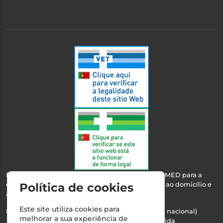
Esta farmácia encontra-se autorizada pelo INFARMED para a
dispensa de medicamentos e produtos de saúde ao domicílio e
Política de cookies
através da internet.
Este site utiliza cookies para
Nº Infarmed: 21 798 7100 (chamada para rede fixa nacional)
melhorar a sua experiência de
Direção Técnica:
Maria Teresa Almeida