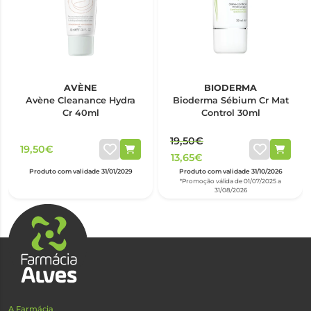
AVÈNE
BIODERMA
Avène Cleanance Hydra
Bioderma Sébium Cr Mat
Cr 40ml
Control 30ml
19,50€
19,50€
13,65€
Produto com validade 31/01/2029
Produto com validade 31/10/2026
*Promoção válida de 01/07/2025 a
31/08/2026
A Farmácia