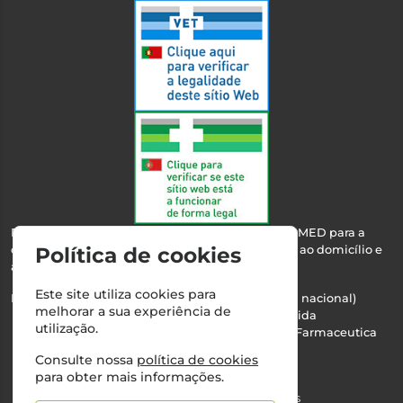
Esta farmácia encontra-se autorizada pelo INFARMED para a
dispensa de medicamentos e produtos de saúde ao domicílio e
Política de cookies
através da internet.
Este site utiliza cookies para
Nº Infarmed: 21 798 7100 (chamada para rede fixa nacional)
melhorar a sua experiência de
Direção Técnica:
Maria Teresa Almeida
utilização.
NIPC:
510103669 | Teresa Almeida - Sociedade Farmaceutica
Unipessoal, Lda.
Consulte nossa
política de cookies
Alvará nº:
2994
para obter mais informações.
©2026 Todos os direitos reservados