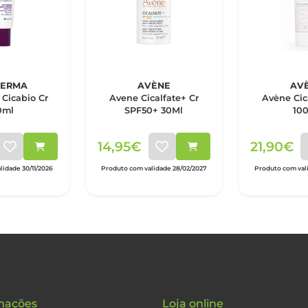
DERMA
AVÈNE
AV
Cicabio Cr
Avene Cicalfate+ Cr
Avène Cic
0ml
SPF50+ 30Ml
10
14,95€
21,90€
idade 30/11/2026
Produto com validade 28/02/2027
Produto com val
mações
Loja online