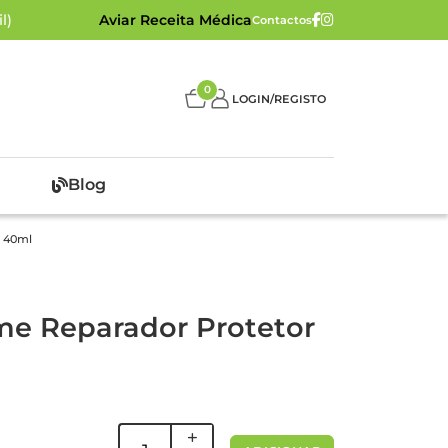
l)
Aviar Receita Médica
Contactos
0
LOGIN/REGISTO
Blog
r 40ml
me Reparador Protetor