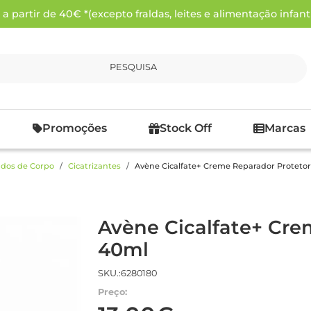
 partir de 40€ *(excepto fraldas, leites e alimentação infanti
PESQUISA
Promoções
Stock Off
Marcas
dos de Corpo
Cicatrizantes
Avène Cicalfate+ Creme Reparador Proteto
Avène Cicalfate+ Cre
40ml
SKU.:6280180
Preço: