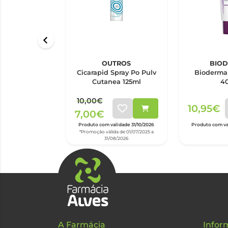
OUTROS
BIO
Cicarapid Spray Po Pulv
Bioderma 
Cutanea 125ml
4
10,00€
10,95€
7,00€
Produto com validade 31/10/2026
Produto com val
*Promoção válida de 01/07/2025 a
31/08/2026
A Farmácia
Infor