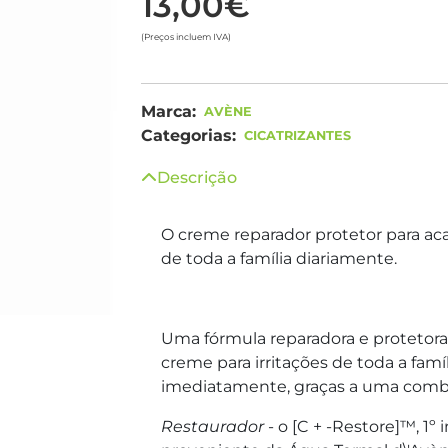
13,00€
(Preços incluem IVA)
Marca:
AVÈNE
Categorias:
CICATRIZANTES
Descrição
O creme reparador protetor para acalm
de toda a família diariamente.
Uma fórmula reparadora e protetora, 
creme para irritações de toda a famíl
imediatamente, graças a uma combi
Restaurador
- o [C + -Restore]™, 1º