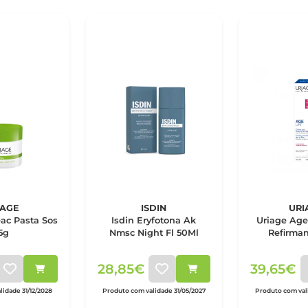
IAGE
ISDIN
URI
a Sos
Isdin Eryfotona Ak
Uriage Age 
5g
Nmsc Night Fl 50Ml
Refirma
28,85€
39,65€
lidade 31/12/2028
Produto com validade 31/05/2027
Produto com vali