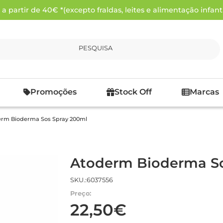
 partir de 40€ *(excepto fraldas, leites e alimentação infanti
PESQUISA
Promoções
Stock Off
Marcas
rm Bioderma Sos Spray 200ml
Atoderm Bioderma So
SKU.:6037556
Preço:
22,50€