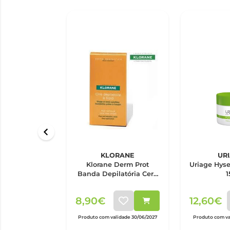
KLORANE
UR
Klorane Derm Prot
Uriage Hyseac Past
Banda Depilatória Cera
1
Fria Rosto x6
8,90€
12,60€
Produto com validade 30/06/2027
Produto com va