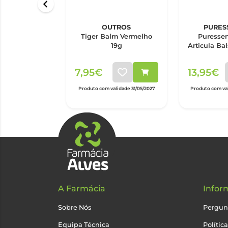
OUTROS
PURES
Tiger Balm Vermelho
Puressen
19g
Articula Ba
7,95€
13,95€
Produto com validade 31/05/2027
Produto com val
A Farmácia
Infor
Sobre Nós
Pergun
Equipa Técnica
Polític