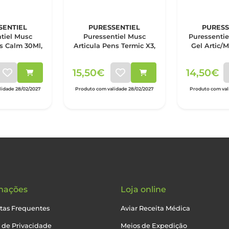
SENTIEL
PURESSENTIEL
PURESS
tiel Musc
Puressentiel Musc
Puressentie
ls Calm 30Ml,
Articula Pens Termic X3,
Gel Artic/
15,50€
14,50€
idade 28/02/2027
Produto com validade 28/02/2027
Produto com vali
mações
Loja online
tas Frequentes
Aviar Receita Médica
a de Privacidade
Meios de Expedição