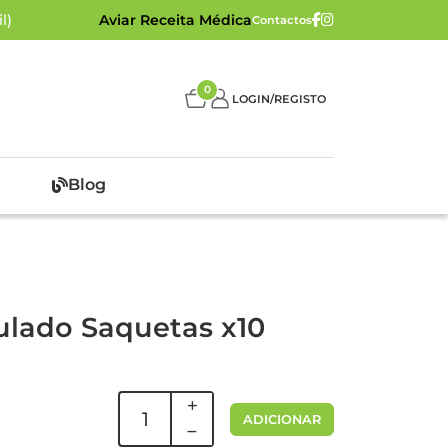
l)
Aviar Receita Médica
Contactos
0
LOGIN/REGISTO
Blog
ulado Saquetas x10
ADICIONAR