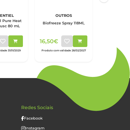
ENTIEL
OUTROS
l Pure Heat
Dolostop D
Biofreeze Spray 118Ml,
Musc 80 mL
Comp
16,50€
6,50€
dade 31/01/2029
Produto com validade 28/02/2027
Produto com valid
Redes Sociais
Facebook
Instagram