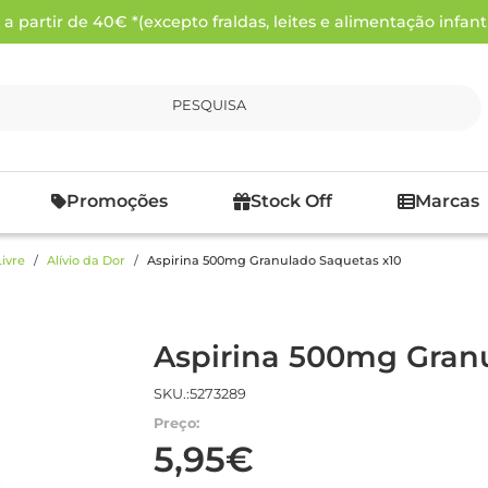
 partir de 40€ *(excepto fraldas, leites e alimentação infanti
PESQUISA
Promoções
Stock Off
Marcas
ivre
Alívio da Dor
Aspirina 500mg Granulado Saquetas x10
Aspirina 500mg Gran
SKU.:5273289
Preço:
5,95€