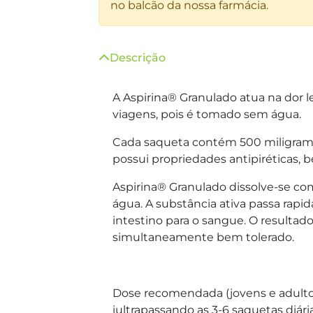
no balcão da nossa farmácia.
Descrição
A Aspirina® Granulado atua na dor l
viagens, pois é tomado sem água.
Cada saqueta contém 500 miligramas 
possui propriedades antipiréticas, 
Aspirina® Granulado dissolve-se 
água. A substância ativa passa rap
intestino para o sangue. O resultado:
simultaneamente bem tolerado.
Dose recomendada (jovens e adultos
iultrapassando as 3-6 saquetas diári